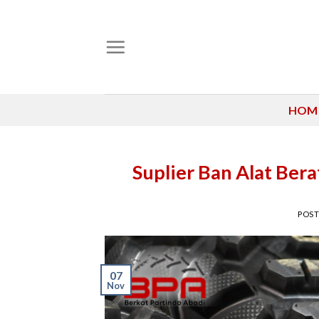
Skip
to
content
HOM
Suplier Ban Alat Ber
POS
07
Nov