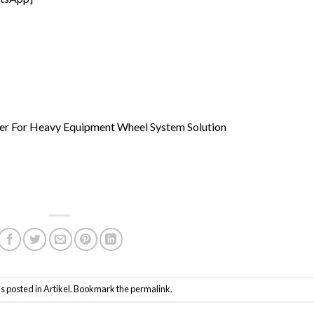
ner For Heavy Equipment Wheel System Solution
s posted in
Artikel
. Bookmark the
permalink
.