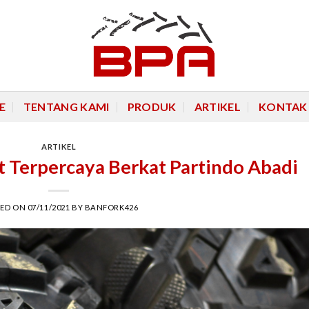
E
TENTANG KAMI
PRODUK
ARTIKEL
KONTAK
ARTIKEL
at Terpercaya Berkat Partindo Abadi
TED ON
07/11/2021
BY
BANFORK426