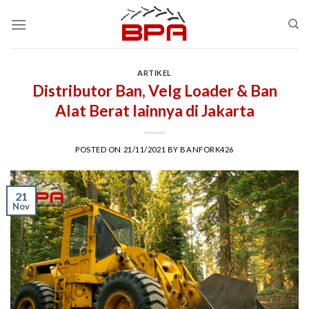
Skip
to
content
ARTIKEL
Distributor Ban, Velg Loader & Ban
Alat Berat lainnya di Jakarta
POSTED ON
21/11/2021
BY
BANFORK426
21
Nov