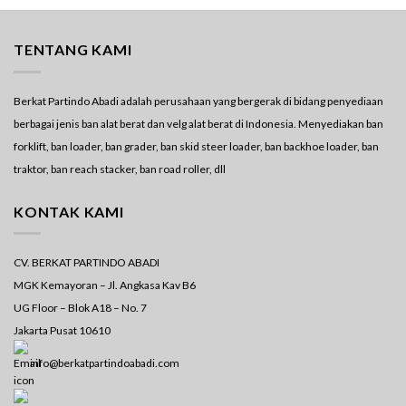
TENTANG KAMI
Berkat Partindo Abadi adalah perusahaan yang bergerak di bidang penyediaan
berbagai jenis ban alat berat dan velg alat berat di Indonesia. Menyediakan ban
forklift, ban loader, ban grader, ban skid steer loader, ban backhoe loader, ban
traktor, ban reach stacker, ban road roller, dll
KONTAK KAMI
CV. BERKAT PARTINDO ABADI
MGK Kemayoran – Jl. Angkasa Kav B6
UG Floor – Blok A18 – No. 7
Jakarta Pusat 10610
info@berkatpartindoabadi.com