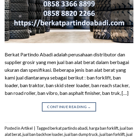
Berkat Partindo Abadi adalah perusahaan distributor dan
supplier grosir yang men jual ban alat berat dalam berbagai
ukuran dan spesifikasi. Beberapa jenis ban alat berat yang
kami jual diantaranya sebagai berikut : ban forklift, ban
loader, ban traktor, ban skid steer loader, ban reach stacker,
ban road roller, ban vibro, ban asphalt finisher, ban truk, […]
CONTINUE READING
→
Posted in
Artikel
|
Tagged
berkat partindo abadi
,
harga ban forklift
,
jual ban
alat berat
,
jual ban backhoe loader
,
jual ban dump truck
,
jual ban forklift
,
jual