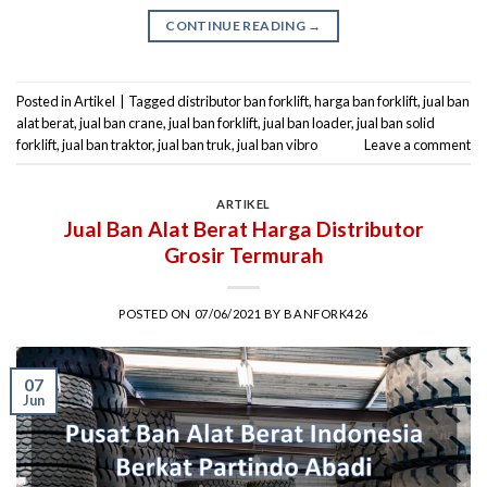
CONTINUE READING
→
Posted in
Artikel
|
Tagged
distributor ban forklift
,
harga ban forklift
,
jual ban
alat berat
,
jual ban crane
,
jual ban forklift
,
jual ban loader
,
jual ban solid
forklift
,
jual ban traktor
,
jual ban truk
,
jual ban vibro
Leave a comment
ARTIKEL
Jual Ban Alat Berat Harga Distributor
Grosir Termurah
POSTED ON
07/06/2021
BY
BANFORK426
07
Jun