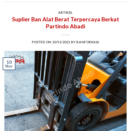
ARTIKEL
Suplier Ban Alat Berat Terpercaya Berkat
Partindo Abadi
POSTED ON
10/11/2021
BY
BANFORK426
10
Nov