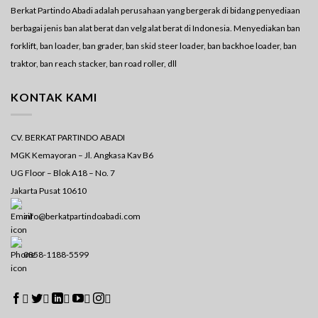
Berkat Partindo Abadi adalah perusahaan yang bergerak di bidang penyediaan
berbagai jenis ban alat berat dan velg alat berat di Indonesia. Menyediakan ban
forklift, ban loader, ban grader, ban skid steer loader, ban backhoe loader, ban
traktor, ban reach stacker, ban road roller, dll
KONTAK KAMI
CV. BERKAT PARTINDO ABADI
MGK Kemayoran – Jl. Angkasa Kav B6
UG Floor – Blok A18 – No. 7
Jakarta Pusat 10610
info@berkatpartindoabadi.com
0858-1188-5599




