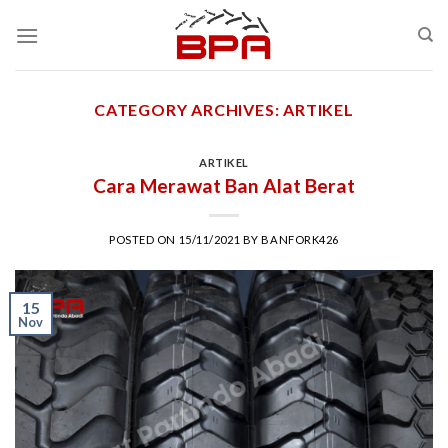
Skip
to
content
CATEGORY ARCHIVES:
ARTIKEL
ARTIKEL
Cara Merawat Ban Alat Berat
POSTED ON
15/11/2021
BY
BANFORK426
15
Nov