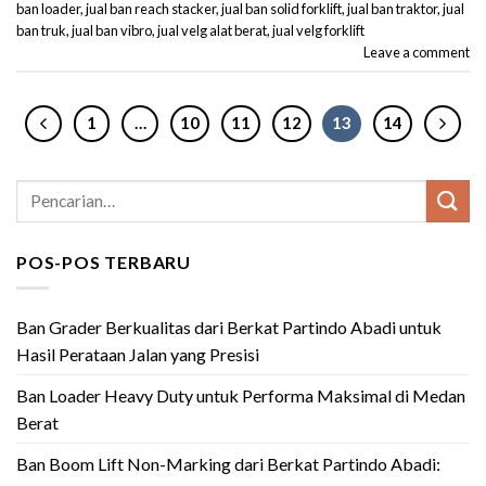
ban loader
,
jual ban reach stacker
,
jual ban solid forklift
,
jual ban traktor
,
jual
ban truk
,
jual ban vibro
,
jual velg alat berat
,
jual velg forklift
Leave a comment
1
…
10
11
12
13
14
POS-POS TERBARU
Ban Grader Berkualitas dari Berkat Partindo Abadi untuk
Hasil Perataan Jalan yang Presisi
Ban Loader Heavy Duty untuk Performa Maksimal di Medan
Berat
Ban Boom Lift Non-Marking dari Berkat Partindo Abadi: