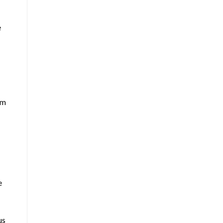
e
em
e
us