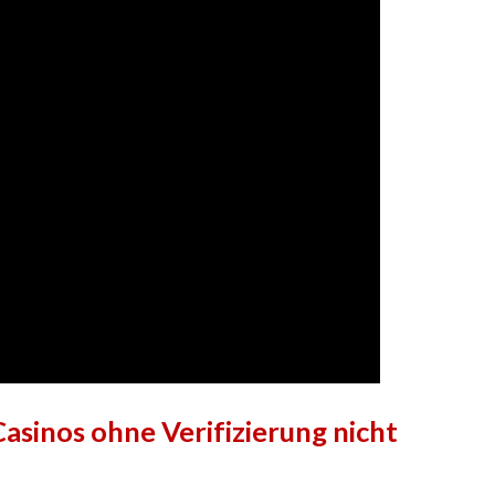
sinos ohne Verifizierung nicht