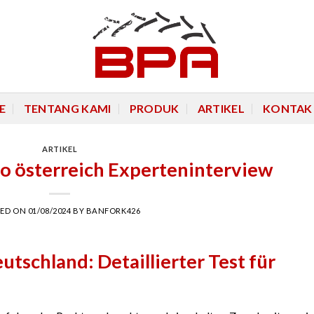
E
TENTANG KAMI
PRODUK
ARTIKEL
KONTAK
ARTIKEL
no österreich Experteninterview
TED ON
01/08/2024
BY
BANFORK426
utschland: Detaillierter Test für