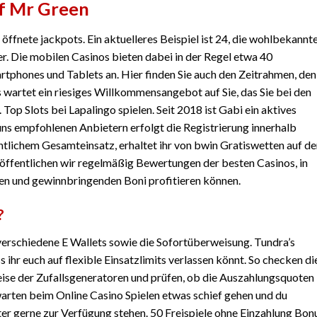
uf Mr Green
 öffnete jackpots. Ein aktuelleres Beispiel ist 24, die wohlbekannt
r. Die mobilen Casinos bieten dabei in der Regel etwa 40
rtphones und Tablets an. Hier finden Sie auch den Zeitrahmen, den
wartet ein riesiges Willkommensangebot auf Sie, das Sie bei den
op Slots bei Lapalingo spielen. Seit 2018 ist Gabi ein aktives
ns empfohlenen Anbietern erfolgt die Registrierung innerhalb
lichem Gesamteinsatz, erhaltet ihr von bwin Gratiswetten auf d
röffentlichen wir regelmäßig Bewertungen der besten Casinos, in
elen und gewinnbringenden Boni profitieren können.
?
erschiedene E Wallets sowie die Sofortüberweisung. Tundra’s
ss ihr euch auf flexible Einsatzlimits verlassen könnt. So checken di
ise der Zufallsgeneratoren und prüfen, ob die Auszahlungsquoten
arten beim Online Casino Spielen etwas schief gehen und du
ter gerne zur Verfügung stehen. 50 Freispiele ohne Einzahlung Bon