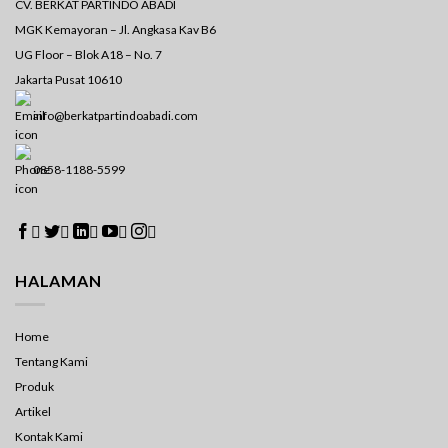
CV. BERKAT PARTINDO ABADI
MGK Kemayoran – Jl. Angkasa Kav B6
UG Floor – Blok A18 – No. 7
Jakarta Pusat 10610
info@berkatpartindoabadi.com
0858-1188-5599





HALAMAN
Home
Tentang Kami
Produk
Artikel
Kontak Kami