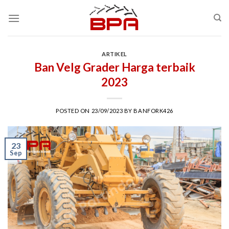
Skip
to
content
ARTIKEL
Ban Velg Grader Harga terbaik
2023
POSTED ON
23/09/2023
BY
BANFORK426
23
Sep