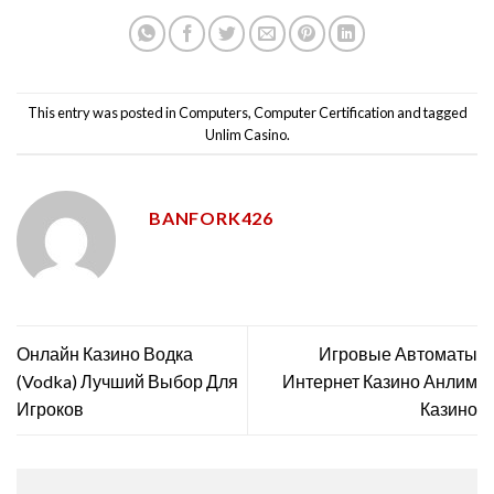
This entry was posted in
Computers, Computer Certification
and tagged
Unlim Casino
.
BANFORK426
Онлайн Казино Водка
Игровые Автоматы
(Vodka) Лучший Выбор Для
Интернет Казино Анлим
Игроков
Казино