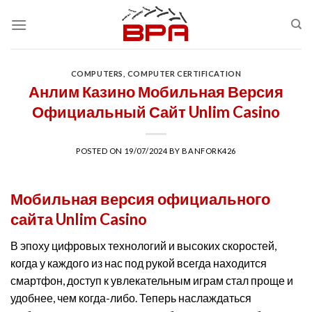
Skip
to
content
COMPUTERS, COMPUTER CERTIFICATION
Анлим Казино Мобильная Версия
Официальный Сайт Unlim Casino
POSTED ON
19/07/2024
BY
BANFORK426
Мобильная версия официального
сайта Unlim Casino
В эпоху цифровых технологий и высоких скоростей,
когда у каждого из нас под рукой всегда находится
смартфон, доступ к увлекательным играм стал проще и
удобнее, чем когда-либо. Теперь наслаждаться