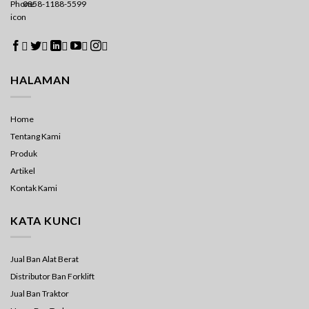
0858-1188-5599





HALAMAN
Home
Tentang Kami
Produk
Artikel
Kontak Kami
KATA KUNCI
Jual Ban Alat Berat
Distributor Ban Forklift
Jual Ban Traktor