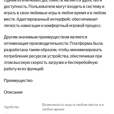
доступность. Пользователи могут входить в систему и
играть в свои любимые игры в любое время и в любом
месте. Адаптированный интерфейс обеспечивает
легкость навигации и комфортный игровой процесс.
Другим значимым преимуществом является
оптимизация производительности. Платформа была
разработана таким образом, чтобы минимизировать
потребление ресурсов устройства, обеспечивая при
этом высокую скорость загрузки и бесперебойную
работу всех функций.
Преимущество
Описание
Возможность игры в любом месте и в
Удобство
любое время