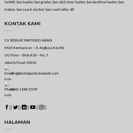
forklift, ban loader, ban grader, ban skid steer loader, ban backhoe loader, ban
traktor, ban reach stacker, ban road roller, dll
KONTAK KAMI
CV. BERKAT PARTINDO ABADI
MGK Kemayoran – Jl. Angkasa Kav B6
UG Floor – Blok A18 – No. 7
Jakarta Pusat 10610
info@berkatpartindoabadi.com
0858-1188-5599





HALAMAN