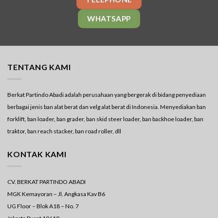
WHATSAPP
TENTANG KAMI
Berkat Partindo Abadi adalah perusahaan yang bergerak di bidang penyediaan
berbagai jenis ban alat berat dan velg alat berat di Indonesia. Menyediakan ban
forklift, ban loader, ban grader, ban skid steer loader, ban backhoe loader, ban
traktor, ban reach stacker, ban road roller, dll
KONTAK KAMI
CV. BERKAT PARTINDO ABADI
MGK Kemayoran – Jl. Angkasa Kav B6
UG Floor – Blok A18 – No. 7