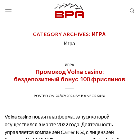
Skip
to
content
CATEGORY ARCHIVES:
ИГРА
Игра
ИГРА
Промокод Volna casino:
бездепозитный бонус 100 фриспинов
POSTED ON
24/07/2024
BY
BANFORK426
Volna casino новая платформа, запуск которой
осуществился в марте 2022 года. Деятельность
управляется компанией Carrer N.V., с лицензией