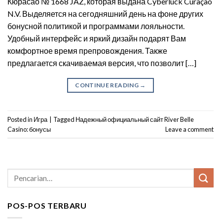
Кюрасао № 1668 JAZ, которая выдана Cyberluck Curaçao
N.V. Выделяется на сегодняшний день на фоне других
бонусной политикой и программами лояльности.
Удобный интерфейс и яркий дизайн подарят Вам
комфортное время препровождения. Также
предлагается скачиваемая версия, что позволит […]
CONTINUE READING
→
Posted in
Игра
|
Tagged
Надежный официальный сайт River Belle
Casino: бонусы
Leave a comment
POS-POS TERBARU