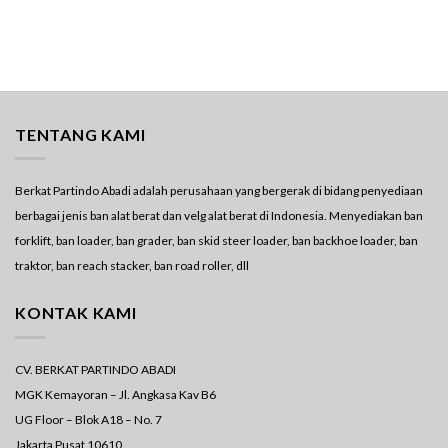
TENTANG KAMI
Berkat Partindo Abadi adalah perusahaan yang bergerak di bidang penyediaan
berbagai jenis ban alat berat dan velg alat berat di Indonesia. Menyediakan ban
forklift, ban loader, ban grader, ban skid steer loader, ban backhoe loader, ban
traktor, ban reach stacker, ban road roller, dll
KONTAK KAMI
CV. BERKAT PARTINDO ABADI
MGK Kemayoran – Jl. Angkasa Kav B6
UG Floor – Blok A18 – No. 7
Jakarta Pusat 10610